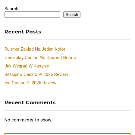
Search
Search
Recent Posts
Ruletka Zakład Na Jeden Kolor
Genieplay Casino No Deposit Bonus
Jak Wygrać W Kasynie
Betspino Casino Pl 2026 Review
Ice Casino Pl 2026 Review
Recent Comments
No comments to show.