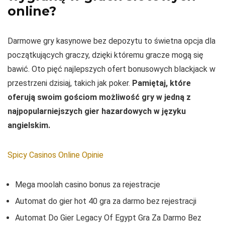
online?
Darmowe gry kasynowe bez depozytu to świetna opcja dla
początkujących graczy, dzięki któremu gracze mogą się
bawić. Oto pięć najlepszych ofert bonusowych blackjack w
przestrzeni dzisiaj, takich jak poker.
Pamiętaj, które
oferują swoim gościom możliwość gry w jedną z
najpopularniejszych gier hazardowych w języku
angielskim.
Spicy Casinos Online Opinie
Mega moolah casino bonus za rejestracje
Automat do gier hot 40 gra za darmo bez rejestracji
Automat Do Gier Legacy Of Egypt Gra Za Darmo Bez